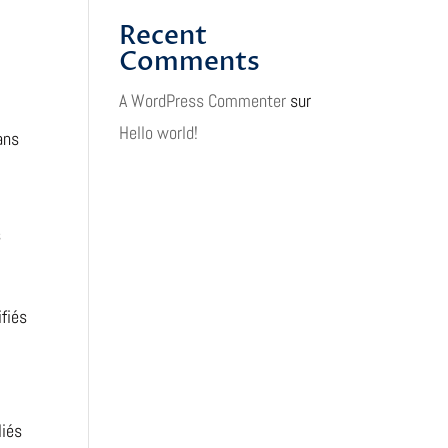
Recent
Comments
A WordPress Commenter
sur
Hello world!
ans
s
fiés
liés